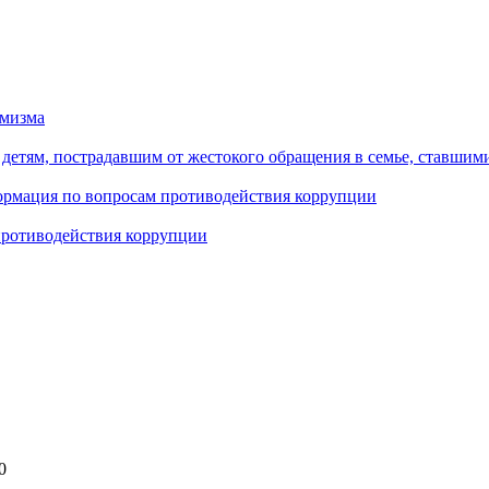
емизма
етям, пострадавшим от жестокого обращения в семье, ставшим
формация по вопросам противодействия коррупции
противодействия коррупции
0