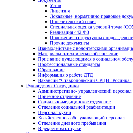
Документы
Устав
Лицензия
Локальные, нормативно-правовые доку
Попечительский совет
Специальная оценка условий труда (СО
Реализация 442-ФЗ
Положения о структурных подразделен
Прочие документы
Взаимодействие с волонтёрскими организаци
Материально-техническое обеспечение
Признание нуждающимся в социальном обсл
Профессиональные стандарты
Образование
Информация о работе ДТД
Вакансии "Ставропольский СРЦН "Росинка"
Руководство. Сотрудники
Административно- управленческий персонал
Приёмное отделение
Социально-медицинское отделение
Отделение социальной реабилитации
Персонал кухни
Хозяйственно - обслуживающий персонал
Отделение дневного пребывания
В декретном отпуске