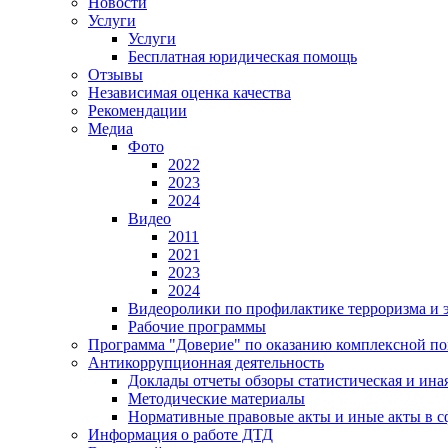
Новости
Услуги
Услуги
Бесплатная юридическая помощь
Отзывы
Независимая оценка качества
Рекомендации
Медиа
Фото
2022
2023
2024
Видео
2011
2021
2023
2024
Видеоролики по профилактике терроризма и 
Рабочие программы
Программа "Доверие" по оказанию комплексной пом
Антикоррупционная деятельность
Доклады отчеты обзоры статистическая и ин
Методические материалы
Нормативные правовые акты и иные акты в с
Информация о работе ДТД