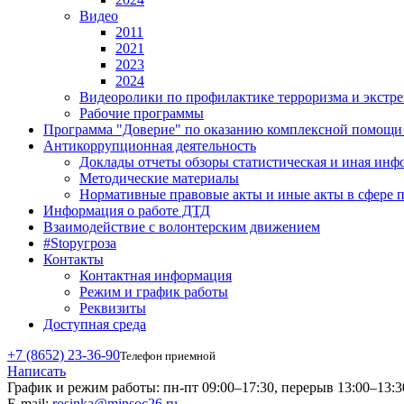
Видео
2011
2021
2023
2024
Видеоролики по профилактике терроризма и экстр
Рабочие программы
Программа "Доверие" по оказанию комплексной помощи д
Антикоррупционная деятельность
Доклады отчеты обзоры статистическая и иная ин
Методические материалы
Нормативные правовые акты и иные акты в сфере 
Информация о работе ДТД
Взаимодействие с волонтерским движением
#Stopугроза
Контакты
Контактная информация
Режим и график работы
Реквизиты
Доступная среда
+7 (8652) 23-36-90
Телефон приемной
Написать
График и режим работы:
пн-пт 09:00–17:30, перерыв 13:00–13:3
E-mail:
rosinka@minsoc26.ru