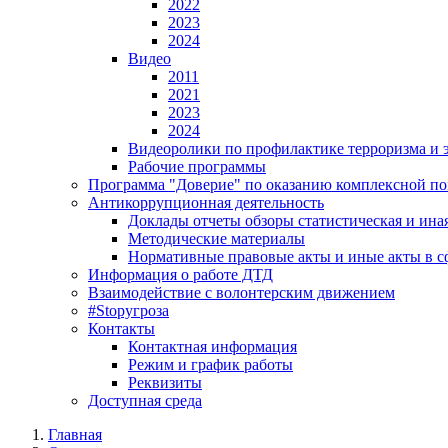
2022
2023
2024
Видео
2011
2021
2023
2024
Видеоролики по профилактике терроризма и 
Рабочие программы
Программа "Доверие" по оказанию комплексной пом
Антикоррупционная деятельность
Доклады отчеты обзоры статистическая и ин
Методические материалы
Нормативные правовые акты и иные акты в с
Информация о работе ДТД
Взаимодействие с волонтерским движением
#Stopугроза
Контакты
Контактная информация
Режим и график работы
Реквизиты
Доступная среда
Главная