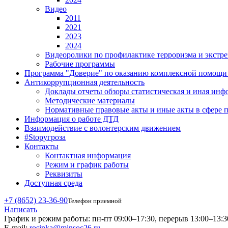
Видео
2011
2021
2023
2024
Видеоролики по профилактике терроризма и экстр
Рабочие программы
Программа "Доверие" по оказанию комплексной помощи д
Антикоррупционная деятельность
Доклады отчеты обзоры статистическая и иная ин
Методические материалы
Нормативные правовые акты и иные акты в сфере 
Информация о работе ДТД
Взаимодействие с волонтерским движением
#Stopугроза
Контакты
Контактная информация
Режим и график работы
Реквизиты
Доступная среда
+7 (8652) 23-36-90
Телефон приемной
Написать
График и режим работы:
пн-пт 09:00–17:30, перерыв 13:00–13:3
E-mail:
rosinka@minsoc26.ru