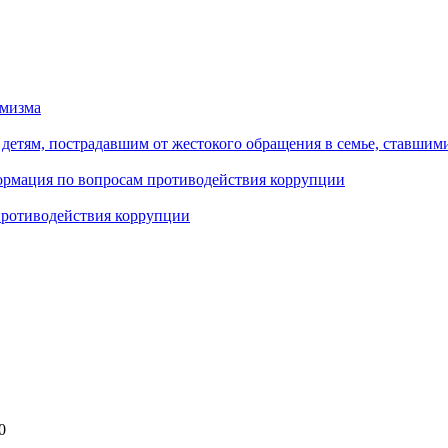
емизма
етям, пострадавшим от жестокого обращения в семье, ставшим
формация по вопросам противодействия коррупции
противодействия коррупции
0