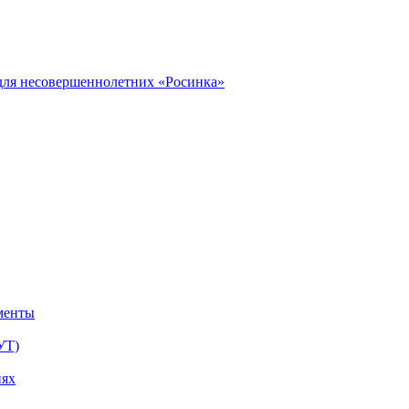
ля несовершеннолетних «Росинка»
менты
УТ)
иях