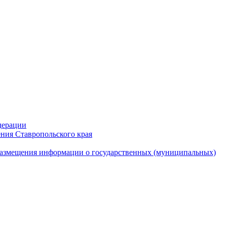
дерации
ния Ставропольского края
азмещения информации о государственных (муниципальных)