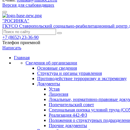
Версия для слабовидящих
"РОСИНКА"
ГКУСО Ставропольский социально-реабилитационный центр д
+7 (8652) 23-36-90
Телефон приемной
Написать
Главная
Сведения об организации
Основные сведения
Структура и органы управления
Противодействие терроризму и экстремизму
Документы
Устав
Лицензия
Локальные, нормативно-правовые доку
Попечительский совет
Специальная оценка условий труда (СО
Реализация 442-ФЗ
Положения о структурных подразделен
Прочие документы