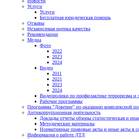
Новости
Услуги
Услуги
Бесплатная юридическая помощь
Отзывы
Независимая оценка качества
Рекомендации
Медиа
Фото
2022
2023
2024
Видео
2011
2021
2023
2024
Видеоролики по профилактике терроризма и 
Рабочие программы
Программа "Доверие" по оказанию комплексной пом
Антикоррупционная деятельность
Доклады отчеты обзоры статистическая и ин
Методические материалы
Нормативные правовые акты и иные акты в с
Информация о работе ДТД