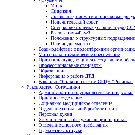
Документы
Устав
Лицензия
Локальные, нормативно-правовые доку
Попечительский совет
Специальная оценка условий труда (СО
Реализация 442-ФЗ
Положения о структурных подразделен
Прочие документы
Взаимодействие с волонтёрскими организаци
Материально-техническое обеспечение
Признание нуждающимся в социальном обсл
Профессиональные стандарты
Образование
Информация о работе ДТД
Вакансии "Ставропольский СРЦН "Росинка"
Руководство. Сотрудники
Административно- управленческий персонал
Приёмное отделение
Социально-медицинское отделение
Отделение социальной реабилитации
Персонал кухни
Хозяйственно - обслуживающий персонал
Отделение дневного пребывания
В декретном отпуске