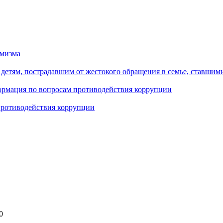
емизма
етям, пострадавшим от жестокого обращения в семье, ставшим
формация по вопросам противодействия коррупции
противодействия коррупции
0