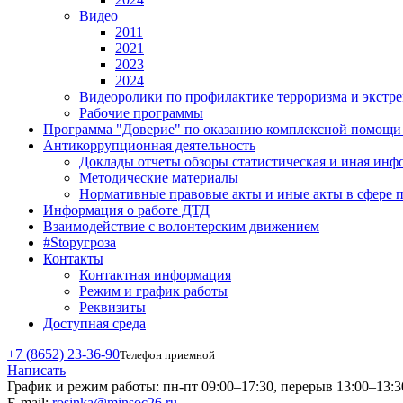
Видео
2011
2021
2023
2024
Видеоролики по профилактике терроризма и экстр
Рабочие программы
Программа "Доверие" по оказанию комплексной помощи д
Антикоррупционная деятельность
Доклады отчеты обзоры статистическая и иная ин
Методические материалы
Нормативные правовые акты и иные акты в сфере 
Информация о работе ДТД
Взаимодействие с волонтерским движением
#Stopугроза
Контакты
Контактная информация
Режим и график работы
Реквизиты
Доступная среда
+7 (8652) 23-36-90
Телефон приемной
Написать
График и режим работы:
пн-пт 09:00–17:30, перерыв 13:00–13:3
E-mail:
rosinka@minsoc26.ru