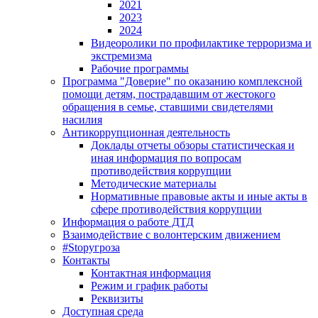
2021
2023
2024
Видеоролики по профилактике терроризма и
экстремизма
Рабочие программы
Программа "Доверие" по оказанию комплексной
помощи детям, пострадавшим от жестокого
обращения в семье, ставшими свидетелями
насилия
Антикоррупционная деятельность
Доклады отчеты обзоры статистическая и
иная информация по вопросам
противодействия коррупции
Методические материалы
Нормативные правовые акты и иные акты в
сфере противодействия коррупции
Информация о работе ДТД
Взаимодействие с волонтерским движением
#Stopугроза
Контакты
Контактная информация
Режим и график работы
Реквизиты
Доступная среда