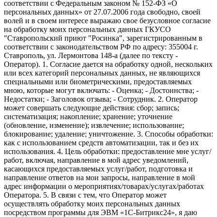
соответствии с Федеральным законом № 152-ФЗ «О
персональных данных» от 27.07.2006 года свободно, своей
волей и в своем интересе выражаю свое безусловное согласие
на обработку моих персональных данных ГКУСО
"Ставропольский приют "Росинка", зарегистрированным в
соответствии с законодательством РФ по адресу: 355004 г.
Ставрополь, ул. Лермонтова 148-а (далее по тексту -
Оператор). 1. Согласие дается на обработку одной, нескольких
или всех категорий персональных данных, не являющихся
специальными или биометрическими, предоставляемых
мною, которые могут включать: - Оценка; - Достоинства; -
Недостатки; - Заголовок отзыва; - Сотрудник. 2. Оператор
может совершать следующие действия: сбор; запись;
систематизация; накопление; хранение; уточнение
(обновление, изменение); извлечение; использование;
блокирование; удаление; уничтожение. 3. Способы обработки:
как с использованием средств автоматизации, так и без их
использования. 4. Цель обработки: предоставление мне услуг/
работ, включая, направление в мой адрес уведомлений,
касающихся предоставляемых услуг/работ, подготовка и
направление ответов на мои запросы, направление в мой
адрес информации о мероприятиях/товарах/услугах/работах
Оператора. 5. В связи с тем, что Оператор может
осуществлять обработку моих персональных данных
посредством программы для ЭВМ «1С-Битрикс24», я даю