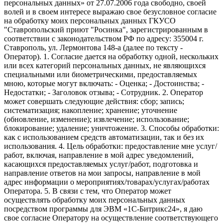
персональных данных» от 27.07.2006 года свободно, своей
волей и в своем интересе выражаю свое безусловное согласие
на обработку моих персональных данных ГКУСО
"Ставропольский приют "Росинка", зарегистрированным в
соответствии с законодательством РФ по адресу: 355004 г.
Ставрополь, ул. Лермонтова 148-а (далее по тексту -
Оператор). 1. Согласие дается на обработку одной, нескольких
или всех категорий персональных данных, не являющихся
специальными или биометрическими, предоставляемых
мною, которые могут включать: - Оценка; - Достоинства; -
Недостатки; - Заголовок отзыва; - Сотрудник. 2. Оператор
может совершать следующие действия: сбор; запись;
систематизация; накопление; хранение; уточнение
(обновление, изменение); извлечение; использование;
блокирование; удаление; уничтожение. 3. Способы обработки:
как с использованием средств автоматизации, так и без их
использования. 4. Цель обработки: предоставление мне услуг/
работ, включая, направление в мой адрес уведомлений,
касающихся предоставляемых услуг/работ, подготовка и
направление ответов на мои запросы, направление в мой
адрес информации о мероприятиях/товарах/услугах/работах
Оператора. 5. В связи с тем, что Оператор может
осуществлять обработку моих персональных данных
посредством программы для ЭВМ «1С-Битрикс24», я даю
свое согласие Оператору на осуществление соответствующего