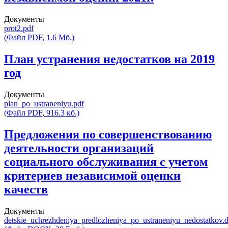
Документы
prot2.pdf
(Файл PDF, 1.6 Мб.)
План устранения недостатков на 2019
год
Документы
plan_po_ustraneniyu.pdf
(Файл PDF, 916.3 кб.)
Предложения по совершенствованию
деятельности организаций
социального обслуживания с учетом
критериев независимой оценки
качеств
Документы
detskie_uchrezhdeniya_predlozheniya_po_ustraneniyu_nedostatkov.