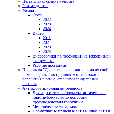
Независимая оценка качества
Рекомендации
Медиа
Фото
2022
2023
2024
Видео
2011
2021
2023
2024
Видеоролики по профилактике терроризма и
экстремизма
Рабочие программы
Программа "Доверие" по оказанию комплексной
помощи детям, пострадавшим от жестокого
обращения в семье, ставшими свидетелями
насилия
Антикоррупционная деятельность
Доклады отчеты обзоры статистическая и
иная информация по вопросам
противодействия коррупции
Методические материалы
Нормативные правовые акты и иные акты в