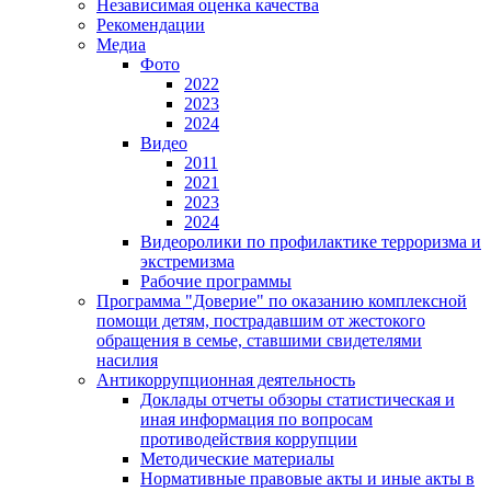
Независимая оценка качества
Рекомендации
Медиа
Фото
2022
2023
2024
Видео
2011
2021
2023
2024
Видеоролики по профилактике терроризма и
экстремизма
Рабочие программы
Программа "Доверие" по оказанию комплексной
помощи детям, пострадавшим от жестокого
обращения в семье, ставшими свидетелями
насилия
Антикоррупционная деятельность
Доклады отчеты обзоры статистическая и
иная информация по вопросам
противодействия коррупции
Методические материалы
Нормативные правовые акты и иные акты в