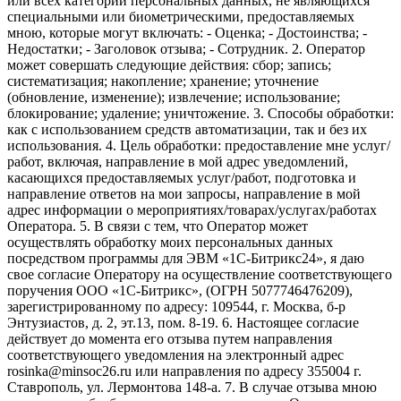
или всех категорий персональных данных, не являющихся
специальными или биометрическими, предоставляемых
мною, которые могут включать: - Оценка; - Достоинства; -
Недостатки; - Заголовок отзыва; - Сотрудник. 2. Оператор
может совершать следующие действия: сбор; запись;
систематизация; накопление; хранение; уточнение
(обновление, изменение); извлечение; использование;
блокирование; удаление; уничтожение. 3. Способы обработки:
как с использованием средств автоматизации, так и без их
использования. 4. Цель обработки: предоставление мне услуг/
работ, включая, направление в мой адрес уведомлений,
касающихся предоставляемых услуг/работ, подготовка и
направление ответов на мои запросы, направление в мой
адрес информации о мероприятиях/товарах/услугах/работах
Оператора. 5. В связи с тем, что Оператор может
осуществлять обработку моих персональных данных
посредством программы для ЭВМ «1С-Битрикс24», я даю
свое согласие Оператору на осуществление соответствующего
поручения ООО «1С-Битрикс», (ОГРН 5077746476209),
зарегистрированному по адресу: 109544, г. Москва, б-р
Энтузиастов, д. 2, эт.13, пом. 8-19. 6. Настоящее согласие
действует до момента его отзыва путем направления
соответствующего уведомления на электронный адрес
rosinka@minsoc26.ru или направления по адресу 355004 г.
Ставрополь, ул. Лермонтова 148-а. 7. В случае отзыва мною