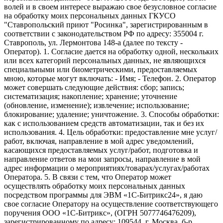
волей и в своем интересе выражаю свое безусловное согласие
на обработку моих персональных данных ГКУСО
"Ставропольский приют "Росинка", зарегистрированным в
соответствии с законодательством РФ по адресу: 355004 г.
Ставрополь, ул. Лермонтова 148-а (далее по тексту -
Оператор). 1. Согласие дается на обработку одной, нескольких
или всех категорий персональных данных, не являющихся
специальными или биометрическими, предоставляемых
мною, которые могут включать: - Имя; - Телефон. 2. Оператор
может совершать следующие действия: сбор; запись;
систематизация; накопление; хранение; уточнение
(обновление, изменение); извлечение; использование;
блокирование; удаление; уничтожение. 3. Способы обработки:
как с использованием средств автоматизации, так и без их
использования. 4. Цель обработки: предоставление мне услуг/
работ, включая, направление в мой адрес уведомлений,
касающихся предоставляемых услуг/работ, подготовка и
направление ответов на мои запросы, направление в мой
адрес информации о мероприятиях/товарах/услугах/работах
Оператора. 5. В связи с тем, что Оператор может
осуществлять обработку моих персональных данных
посредством программы для ЭВМ «1С-Битрикс24», я даю
свое согласие Оператору на осуществление соответствующего
поручения ООО «1С-Битрикс», (ОГРН 5077746476209),
зарегистрированному по адресу: 109544, г. Москва, б-р