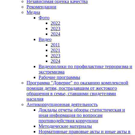
Независимая оценка качества
Рекомендации
Медиа
Фото
2022
2023
2024
Видео
2011
2021
2023
2024
Видеоролики по профилактике терроризма и
экстремизма
Рабочие программы
Программа "Доверие" по оказанию комплексной
помощи детям, пострадавшим от жестокого
обращения в семье, ставшими свидетелями
насилия
Антикоррупционная деятельность
Доклады отчеты обзоры статистическая и
иная информация по вопросам
противодействия коррупции
Методические материалы
Нормативные правовые акты и иные акты в