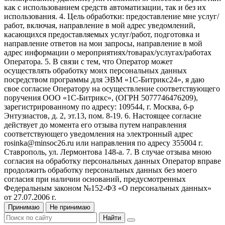
как с использованием средств автоматизации, так и без их
использования. 4. Цель обработки: предоставление мне услуг/
работ, включая, направление в мой адрес уведомлений,
касающихся предоставляемых услуг/работ, подготовка и
направление ответов на мои запросы, направление в мой
адрес информации о мероприятиях/товарах/услугах/работах
Оператора. 5. В связи с тем, что Оператор может
осуществлять обработку моих персональных данных
посредством программы для ЭВМ «1С-Битрикс24», я даю
свое согласие Оператору на осуществление соответствующего
поручения ООО «1С-Битрикс», (ОГРН 5077746476209),
зарегистрированному по адресу: 109544, г. Москва, б-р
Энтузиастов, д. 2, эт.13, пом. 8-19. 6. Настоящее согласие
действует до момента его отзыва путем направления
соответствующего уведомления на электронный адрес
rosinka@minsoc26.ru или направления по адресу 355004 г.
Ставрополь, ул. Лермонтова 148-а. 7. В случае отзыва мною
согласия на обработку персональных данных Оператор вправе
продолжить обработку персональных данных без моего
согласия при наличии оснований, предусмотренных
Федеральным законом №152-ФЗ «О персональных данных»
от 27.07.2006 г.
Принимаю
Не принимаю
Найти